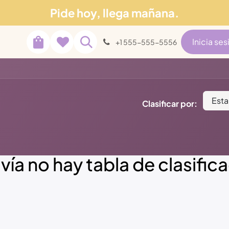
Pide hoy, llega mañana.
Soporte
tros
Blog
Inicia ses
+1 555-555-5556
Est
Clasificar por:
ía no hay tabla de clasific