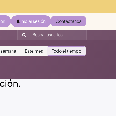
ión
Iniciar sesión
Contáctanos
a semana
Este mes
Todo el tiempo
ación.