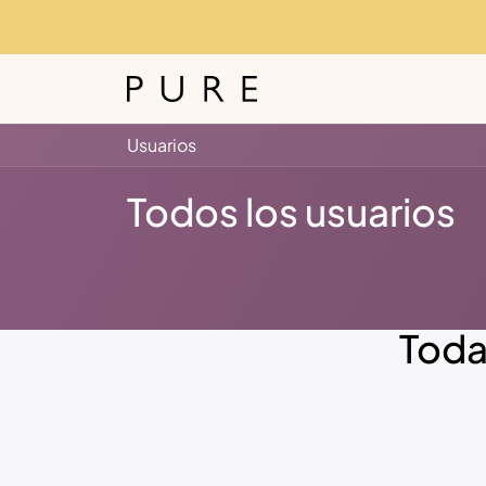
Ir al contenido
Inicio
Tienda
Noso
Usuarios
Todos los usuarios
Todav