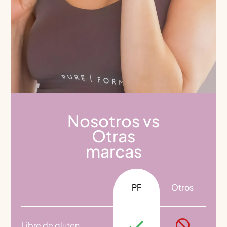
Nosotros vs
Otras
marcas
PF
Otros
Libre de gluten