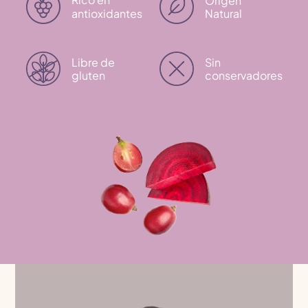
Origen
antioxidantes
Natural
Libre de
Sin
gluten
conservadores