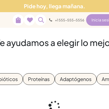
Pide hoy, llega mañana.
Soporte
tros
Blog
Inicia ses
+1 555-555-5556
e ayudamos a elegir lo mej
bióticos
Proteínas
Adaptógenos
Am