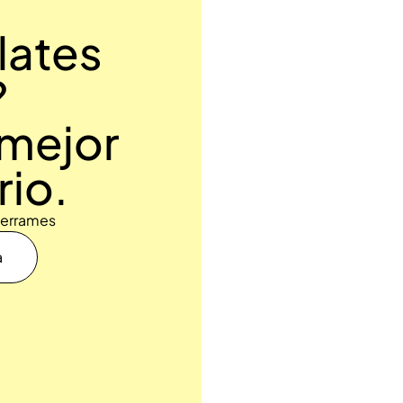
ilates
?
l mejor
io.
derrames
a