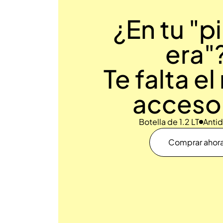
¿En tu "p
era"
Te falta e
accesor
Botella de 1.2 LT
Anti
Comprar ahor