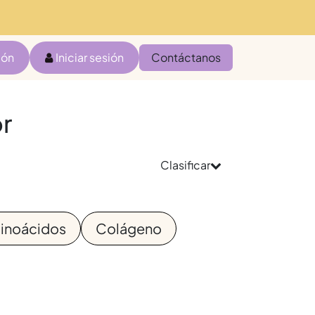
ión
Iniciar sesión
Contáctanos
or
Clasificar
inoácidos
Colágeno