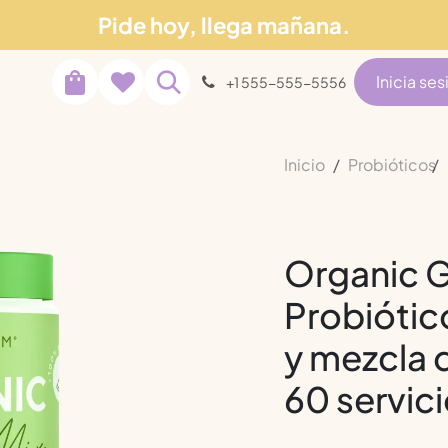
Pide hoy, llega mañana.
Soporte
tros
Blog
Inicia ses
+1 555-555-5556
Inicio
Probióticos
Organic G
Probiótic
y mezcla 
60 servic