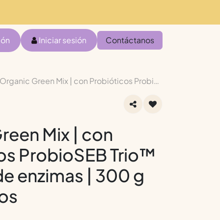
ión
Iniciar sesión
Contáctanos
Organic Green Mix | con Probióticos ProbioSEB Trio™ y mezcla de enzimas | 300 g 60 servicios
reen Mix | con
os ProbioSEB Trio™
de enzimas | 300 g
ios