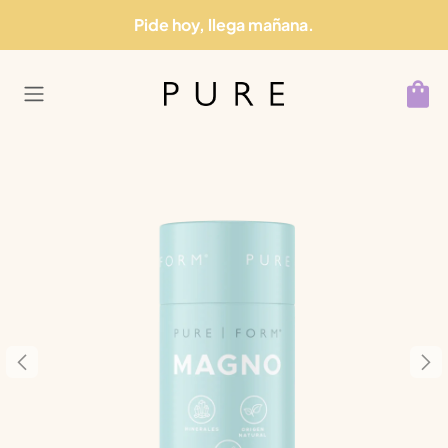
Ir al contenido
Pide hoy, llega mañana.