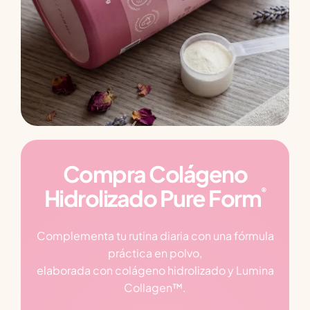
Compra Colágeno
Hidrolizado Pure Form
®
Complementa tu rutina diaria con una fórmula
práctica en polvo,
elaborada con colágeno hidrolizado y Lumina
Collagen™.