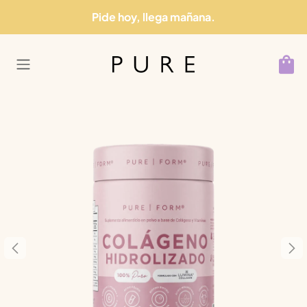
Ir al contenido
Pide hoy, llega mañana.