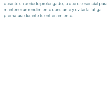
durante un período prolongado, lo que es esencial para
mantener un rendimiento constante y evitar la fatiga
prematura durante tu entrenamiento.
Mejora del Enfoque y la Concentración
Además de la energía sostenible, los antioxidantes del
té verde en FOCUS también tienen un impacto positivo
en tu función cognitiva. Numerosos estudios han
demostrado que los compuestos del té verde pueden
mejorar la concentración, la memoria y la agilidad
mental. Esto te permitirá mantener un enfoque agudo
en tus objetivos de entrenamiento y lograr un
rendimiento óptimo.
Apoyo a la Recuperación Muscular
No se trata solo de energía y enfoque: los antioxidantes
del té verde también desempeñan un papel crucial en
la recuperación muscular. Ayudan a reducir la