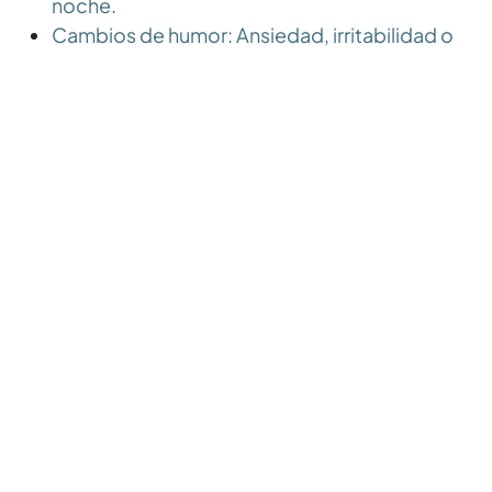
noche.
Cambios de humor:
Ansiedad, irritabilidad o
depresión.
Disminución del sistema
inmunológico:
Aumento de la susceptibilidad
a infecciones y enfermedades.
Problemas digestivos:
Indigestión, acidez
estomacal o síndrome del intestino irritable.
Hipertensión:
Aumento de la presión arterial.
Debilidad muscular:
Disminución de la fuerza y
la masa muscular.
Técnicas para reducir los niveles de
cortisol
Si crees que puedes tener niveles altos de cortisol,
habla con tu médico. Afortunadamente, existen