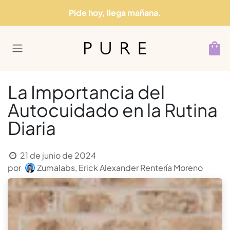
Ir al contenido
Pide hoy, llega mañana.
La Importancia del
Autocuidado en la Rutina
Diaria
21 de junio de 2024
por
Zumalabs, Erick Alexander Rentería Moreno