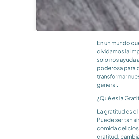
En un mundo que
olvidamos la imp
solo nos ayuda a
poderosa para c
transformar nue
general.
¿Qué es la Grati
La gratitud es e
Puede ser tan si
comida delicios
gratitud, cambi