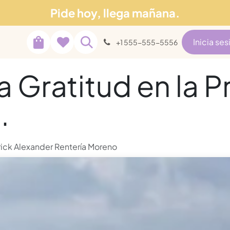
Pide hoy, llega mañana.
Soporte
tros
Blog
Inicia ses
+1 555-555-5556
a Gratitud en la P
.
ick Alexander Rentería Moreno