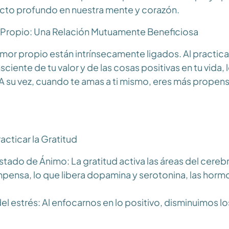
fecto profundo en nuestra mente y corazón.
 Propio: Una Relación Mutuamente Beneficiosa
amor propio están intrínsecamente ligados. Al practicar 
ciente de tu valor y de las cosas positivas en tu vida, 
 A su vez, cuando te amas a ti mismo, eres más propen
acticar la Gratitud
stado de Ánimo: La gratitud activa las áreas del cere
pensa, lo que libera dopamina y serotonina, las horm
l estrés: Al enfocarnos en lo positivo, disminuimos lo
 hormona del estrés, promoviendo una sensación de cal