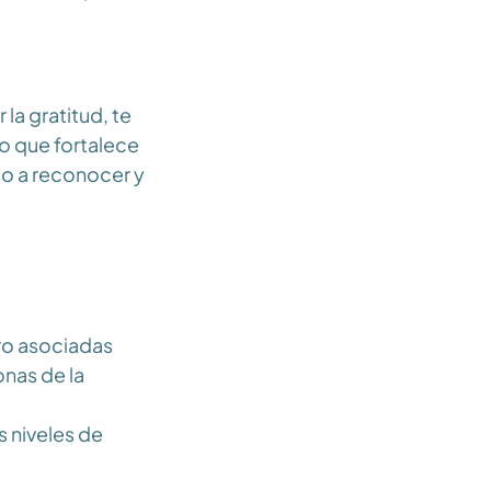
la gratitud, te
lo que fortalece
so a reconocer y
bro asociadas
onas de la
s niveles de
ma y bienestar.