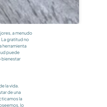
ejores, a menudo
 La gratitud no
na herramienta
itud puede
o bienestar
e la vida.
utar de una
cticamos la
poseemos, lo