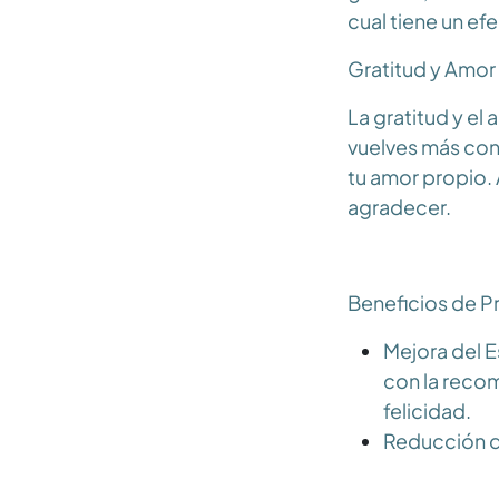
cual tiene un e
Gratitud y Amor
La gratitud y el 
vuelves más cons
tu amor propio.
agradecer.
Beneficios de Pr
Mejora del E
con la recom
felicidad.
Reducción de
cortisol, la