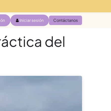
ión
Iniciar sesión
Contáctanos
ráctica del