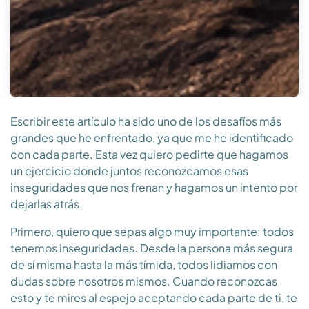
Escribir este artículo ha sido uno de los desafíos más
grandes que he enfrentado, ya que me he identificado
con cada parte. Esta vez quiero pedirte que hagamos
un ejercicio donde juntos reconozcamos esas
inseguridades que nos frenan y hagamos un intento por
dejarlas atrás.
Primero, quiero que sepas algo muy importante: todos
tenemos inseguridades. Desde la persona más segura
de sí misma hasta la más tímida, todos lidiamos con
dudas sobre nosotros mismos. Cuando reconozcas
esto y te mires al espejo aceptando cada parte de ti, te