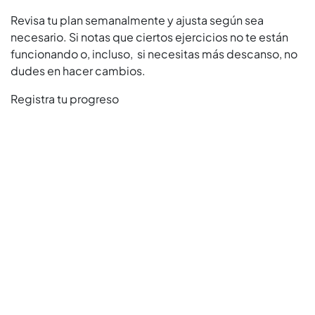
Revisa tu plan semanalmente y ajusta según sea
necesario. Si notas que ciertos ejercicios no te están
funcionando o, incluso, si necesitas más descanso, no
dudes en hacer cambios.
Registra tu progreso
Lleva un registro de tus entrenamientos y progreso para
mantenerte motivado y ver cómo estás avanzando
hacia los objetivos que estableciste.
La planeación semanal en el gimnasio te permitirá
tomar el control de tu viaje fitness y acercarte más a tus
objetivos. Al seguirla, podrás maximizar tu tiempo en el
gimnasio, optimizar tus resultados y mantener la
consistencia en tus entrenamientos.
Recuerda que no se trata solo de lo que haces en el
gimnasio, sino también de cómo te cuidas fuera de él.