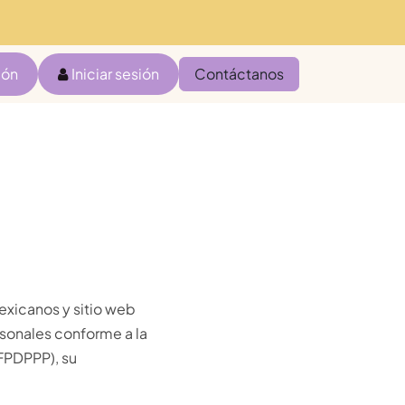
ión
Iniciar sesión
Contáctanos
exicanos y sitio web
rsonales conforme a la
LFPDPPP), su