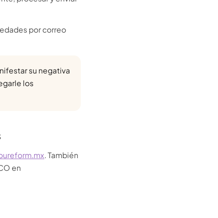
vedades por correo
nifestar su negativa
egarle los
s
pureform.mx
. También
ECO en