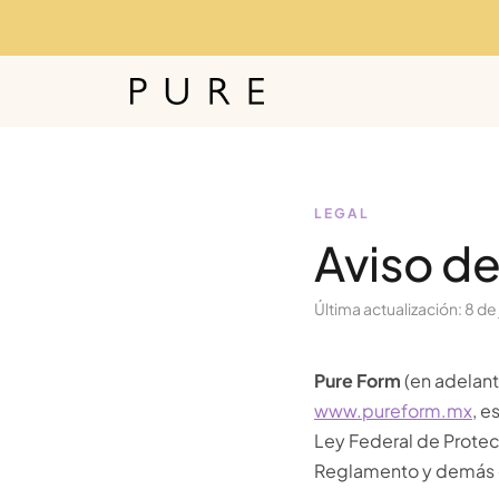
Ir al contenido
Inicio
Tienda
Noso
LEGAL
Aviso de
Última actualización: 8 de
Pure Form
(en adelant
www.pureform.mx
, e
Ley Federal de Protec
Reglamento y demás d