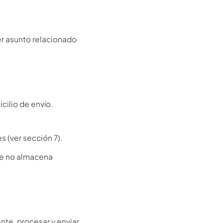
er asunto relacionado
cilio de envío.
 (ver sección 7).
le no almacena
ente, procesar y enviar