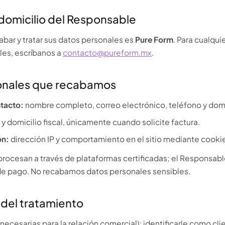
 domicilio del Responsable
bar y tratar sus datos personales es
Pure Form
. Para cualqui
les, escríbanos a
contacto@pureform.mx
.
sonales que recabamos
ntacto:
nombre completo, correo electrónico, teléfono y domi
y domicilio fiscal, únicamente cuando solicite factura.
ón:
dirección IP y comportamiento en el sitio mediante cookies
procesan a través de plataformas certificadas; el Responsab
de pago. No recabamos datos personales sensibles.
 del tratamiento
necesarias para la relación comercial): identificarle como cli