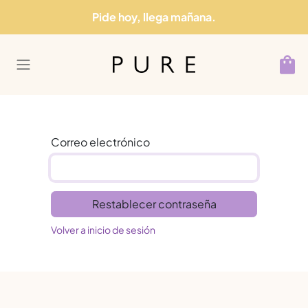
Ir al contenido
Pide hoy, llega mañana.
Correo electrónico
Restablecer contraseña
Volver a inicio de sesión